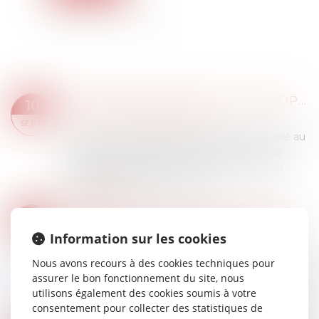
REGISTRE NATIONAL DES COPROPRIÉTÉS : UN DÉCRET POUR PRÉCISER LES DONNÉES À DÉCLARER
10
Droit immobilier
/
Copropriété
SEPT.
Le décret n° 2025-831 du 19 août 2025, publié au
Journal officiel du 21 août 2025, est pris pour
l’application des articles L 711-2 et L 711-3 du
Code de la construction et de l...
Lire la suite
DIVORCE : QUELLE EST CETTE NOUVELLE PROCÉDURE QUI RISQUE D’ALOURDIR SÉRIEUSEMENT LA FACTURE DÉBUT SEPTEMBRE ?
08
Droit de la famille, des personnes et de leur
SEPT.
Information sur les cookies
patrimoine
/
Divorce et séparation
Nous avons recours à des cookies techniques pour
À partir du 1er septembre, un nouveau décret
assurer le bon fonctionnement du site, nous
permet aux magistrats de diriger les personnes
utilisons également des cookies soumis à votre
ayant recours à la justice civile vers une
consentement pour collecter des statistiques de
médiation payante, notamment dans le cas d...