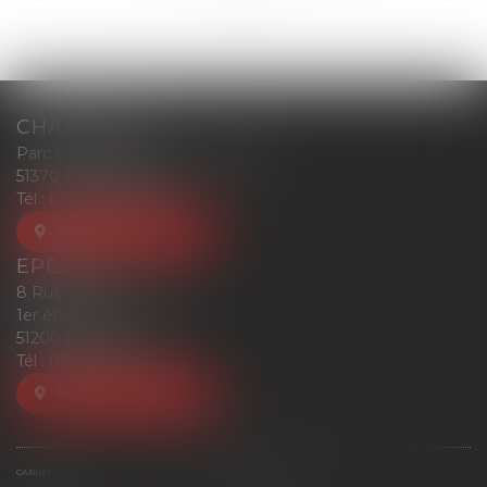
CHAMPIGNY
Parc d'affaires Reims-Champigny
51370 CHAMPIGNY
Tél :
03 26 77 52 00
NOUS LOCALISER
EPERNAY
8 Rue Eugène Mercier
1er étage
51200 EPERNAY
Tél :
03 26 77 52 00
NOUS LOCALISER
CABINET
ÉQUIPE