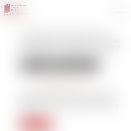
La pompe à chaleur ayant
nécessité des travaux modestes
n’est pas un ouvrage au sens de
l’article 1792 du Code civil !
Droit immobilier
Droit de la construction
Publié le :
05/09/2025
Source :
www.lemag-juridique.com
Depuis quelques années, la Cour de cassation a
opéré un revirement important concernant les
éléments d’équipement installés sur un ouvrage
existant...
Lire la suite