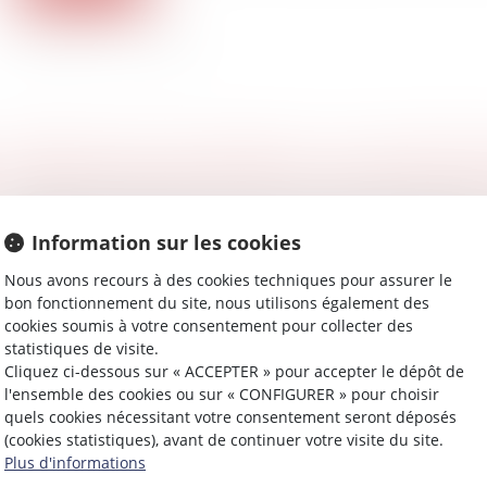
oit de la famille, des personnes et de leur patrimoine
/
Violences 
e septembre 2024 à février 2025, le Groupe d'observatio
Information sur les cookies
rotection des enfants contre les violences (Gopev), éman
ganisations, dont la Cnape, a réalisé des...
Nous avons recours à des cookies techniques pour assurer le
ire la suite
bon fonctionnement du site, nous utilisons également des
cookies soumis à votre consentement pour collecter des
oit immobilier
/
Copropriété
statistiques de visite.
Cliquez ci-dessous sur « ACCEPTER » pour accepter le dépôt de
e syndicat des copropriétaires ne peut être condamné p
l'ensemble des cookies ou sur « CONFIGURER » pour choisir
ommages survenus dans les parties communes que si un
quels cookies nécessitant votre consentement seront déposés
onstruction ou un défaut d’entretien est concrèteme...
(cookies statistiques), avant de continuer votre visite du site.
ire la suite
Plus d'informations