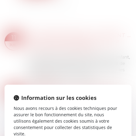
AFFAIRE BÉTHARRAM : COMMENT RÉAGIR QUAND SON ENFANT SE CONFIE SUR DES VIOLENCES DE L’ÉQUIPE ÉDUCATIVE ?
11
Droit de la famille, des personnes et de leur
JUIL.
patrimoine
/
Violences familiales
La révélation d’une violence subie par un enfant,
de la part d’un professeur ou d’un membre de
l’équipe éducative, constitue un choc pour les
familles. À la lumière de l’affaire...
Lire la suite
LA FRAUDE À LA COMMUNAUTÉ DE VIE ENTRAÎNE L’ANNULATION DE LA DÉCLARATION DE NATIONALITÉ
08
Droit de la famille, des personnes et de leur
Information sur les cookies
JUIL.
patrimoine
Nous avons recours à des cookies techniques pour
L’acquisition de la nationalité française par
assurer le bon fonctionnement du site, nous
mariage exige une communauté de vie
utilisons également des cookies soumis à votre
affective et matérielle au moment de la
consentement pour collecter des statistiques de
déclaration. En cas de fraude, l’enregistrement
visite.