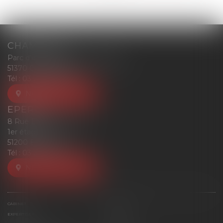
CHAMPIGNY
Parc d'affaires Reims-Champigny
51370 CHAMPIGNY
Tél :
03 26 77 52 00
NOUS LOCALISER
EPERNAY
8 Rue Eugène Mercier
1er étage
51200 EPERNAY
Tél :
03 26 77 52 00
NOUS LOCALISER
CABINET
ÉQUIPE
EXPERTISES
ACTUS