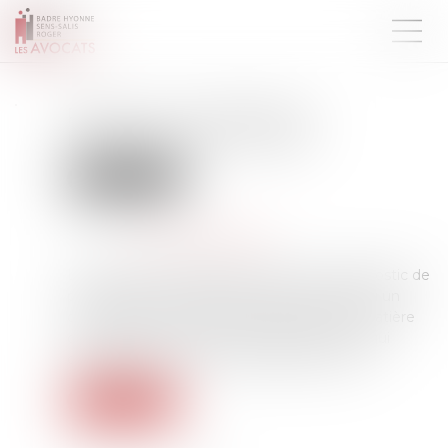
Renforcer la fiabilité et
l'encadrement du DPE
Droit immobilier
Publié le :
08/07/2025
Source :
www.actu-juridique.fr
La Cour des comptes confirme que le diagnostic de
performance énergétique (DPE) est devenu un
outil central pour orienter les décisions en matière
d’immobilier et met en lumière les lacunes qui
demeurent en matière de fiabilité du DPE...
Lire la suite