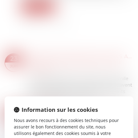
Lire la suite
INSTRUCTION EN FAMILLE SANS AUTORISATION : CONDAMNATION DES PARENTS
23
Droit de la famille, des personnes et de leur
JUIN
patrimoine
Deux parents pratiquent l’instruction en famille
pour leurs enfants. Le 10 mars 2023, ils reçoivent
une mise en demeure d’inscrire leurs enfants
dans un établissement scolaire....
Lire la suite
Information sur les cookies
LE PARENT AYANT ASSUMÉ SEUL LES CHARGES PEUT OBTENIR UNE CONTRIBUTION RÉTROACTIVE SANS DÉTAILLER CHAQUE DÉPENSE !
08
Droit de la famille, des personnes et de leur
Nous avons recours à des cookies techniques pour
JUIN
patrimoine
assurer le bon fonctionnement du site, nous
utilisons également des cookies soumis à votre
Une mère assigne un homme en établissement