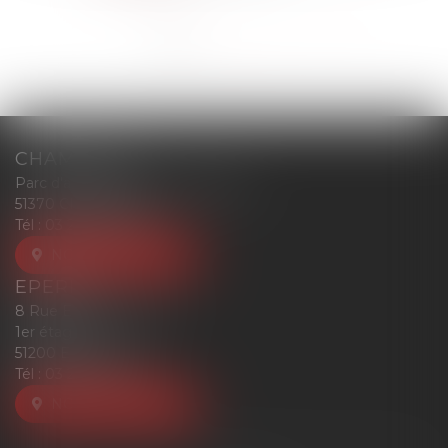
<<
<
1
2
3
4
>
>>
CHAMPIGNY
Parc d'affaires Reims-Champigny
51370 CHAMPIGNY
Tél :
03 26 77 52 00
NOUS LOCALISER
EPERNAY
8 Rue Eugène Mercier
1er étage
51200 EPERNAY
Tél :
03 26 77 52 00
NOUS LOCALISER