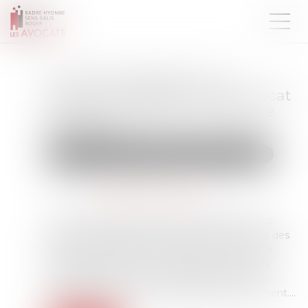
Loi du 13 juillet 2026 : une
assistance obligatoire par avocat
pour les mineurs en assistance
éducative
Droit de la famille, des personnes et de leur patrimoine
Publié le :
27/07/2026
Source :
www.lemag-juridique.com
La loi n° 2026-630 du 13 juillet 2026 renforce les
garanties accordées aux mineurs dans le cadre des
procédures d'assistance éducative. Elle modifie
l'actuel article 375-1 du Code civil afin de rendre
l'assistance par un avocat obligatoire pour tout
mineur concerné, sans condition de discernement....