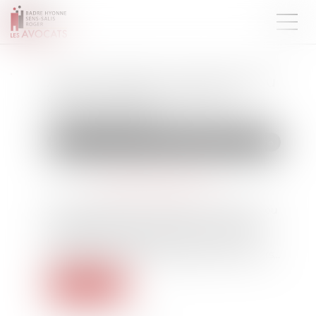
Art et héritage : les œuvres du
défunt peuvent-elles être
revendiquées ?
Droit de la famille, des personnes et de leur patrimoine
Publié le :
20/06/2025
Source :
www.lemag-juridique.com
Dans le cadre d’une succession, les héritiers ou
ayants droit peuvent exercer une action en
revendication lorsqu’une œuvre ou un bien
appartenant au défunt est détenu par un tiers...
Lire la suite