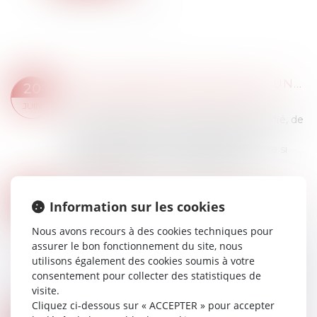
ENRICHISSEMENT INJUSTIFIÉ : UNE ACTION STRICTEMENT SUBSIDIAIRE !
20
Droit immobilier
/
Droit de la construction
JUIN
L’action fondée sur l’enrichissement injustifié, de
nature subsidiaire, ne peut être exercée
lorsqu’une autre action est possible, même si
celle-ci se heurte à un obstacle de dr...
Lire la suite
PRESCRIPTION EN MATIÈRE SUCCESSORALE : UNE OBLIGATION DE CONSEIL RENFORCÉE POUR L’AVOCAT
18
Information sur les cookies
Droit de la famille, des personnes et de leur
JUIN
patrimoine
/
Patrimoine et succession
Nous avons recours à des cookies techniques pour
L'avocat est tenu envers son client d'une
assurer le bon fonctionnement du site, nous
obligation d'information et de conseil, laquelle
utilisons également des cookies soumis à votre
s’étend au-delà du strict mandat procédural.
consentement pour collecter des statistiques de
Cette obligation implique alors notamment...
visite.
Lire la suite
Cliquez ci-dessous sur « ACCEPTER » pour accepter