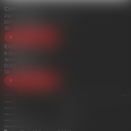
CHAMPIGNY
Parc d'affaires Reims-Champigny
51370 CHAMPIGNY
Tél :
03 26 77 52 00
NOUS LOCALISER
EPERNAY
8 Rue Eugène Mercier
1er étage
51200 EPERNAY
Tél :
03 26 77 52 00
NOUS LOCALISER
CABINET
ÉQUIPE
EXPERTISES
ACTUS
HONORAIRES
CONTACT
DOCUMENTS À TÉLÉCHARGER
PLAN DU SITE
MENTIONS LÉGALES