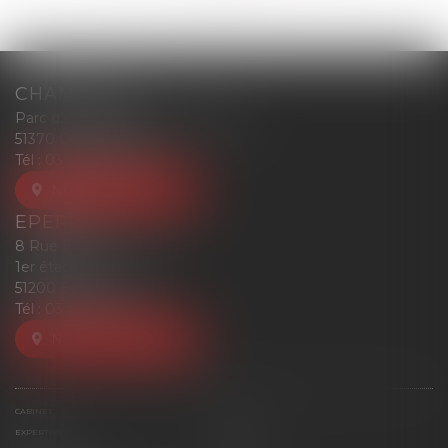
CHAMPIGNY
Parc d'affaires Reims-Champigny
51370 CHAMPIGNY
Tél :
03 26 77 52 00
NOUS LOCALISER
EPERNAY
8 Rue Eugène Mercier
1er étage
51200 EPERNAY
Tél :
03 26 77 52 00
NOUS LOCALISER
CABINET
ÉQUIPE
EXPERTISES
ACTUS