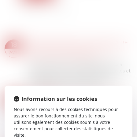
PROPOSITION DE LOI VISANT À RENFORCER LA LUTTE CONTRE LES VIOLENCES SEXUELLES ET SEXISTES
18
Droit de la famille, des personnes et de leur
AVR.
patrimoine
/
Violences familiales
Cette proposition de loi transpartisane vise à
renforcer la lutte contre les violences sexistes et
sexuelles : prise en compte des attitudes
coercitives dans le délit de harcèle...
Lire la suite
SUCCESSION ET BIENS SANS MAÎTRE : SE MANIFESTER DANS LES 30 ANS SUFFIT À BLOQUER L’APPROPRIATION PUBLIQUE
18
Information sur les cookies
Droit de la famille, des personnes et de leur
AVR.
Nous avons recours à des cookies techniques pour
patrimoine
/
Patrimoine et succession
assurer le bon fonctionnement du site, nous
Selon l’article L 1123-1 1° du Code général de la
utilisons également des cookies soumis à votre
propriété des personnes publiques, dans sa
consentement pour collecter des statistiques de
version applicable avant la loi du 21 février 2022,
visite.