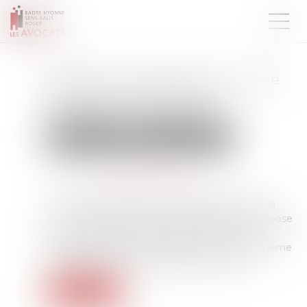
Assurance construction : pas de
retour en arrière après
acceptation de garantie
Droit immobilier
Droit de la construction
Publié le :
18/04/2025
Source :
www.lemag-juridique.com
En matière d’assurance, il est fréquent, lors de la
survenance d’un dommage que l’assurance oppose
un refus de garantie. Toutefois celle-ci ne peut
accepter le principe de la garantie et dans le même
temps exclure une partie des dommages...
Lire la suite