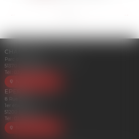
...
<<
<
1
2
3
4
5
6
7
>
>>
CHAMPIGNY
Parc d'affaires Reims-Champigny
51370 CHAMPIGNY
Tél :
03 26 77 52 00
NOUS LOCALISER
EPERNAY
8 Rue Eugène Mercier
1er étage
51200 EPERNAY
Tél :
03 26 77 52 00
NOUS LOCALISER