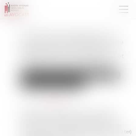
Le collatéral engagé dans un
PACS ne peut pas bénéficier de
l’exonération prévue par l’art.
796-0-ter du CGI : fondement et
portée de la jurisprudence
Droit de la famille, des personnes et de leur patrimoine
Couples et régime matrimoniaux
Publié le :
29/06/2026
Source :
www.aurep.com
Quelques mois après avoir rendu une décision
relative à ce même régime d’exonération (V.
François Fruleux, Exonération totale de droits de
succession entre frères et sœurs (CGI, art. 796-0 ter)