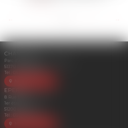
Lire la suite
...
...
<<
<
4
5
6
7
8
9
10
>
>>
CHAMPIGNY
Parc d'affaires Reims-Champigny
51370 CHAMPIGNY
Tél :
03 26 77 52 00
NOUS LOCALISER
EPERNAY
8 Rue Eugène Mercier
1er étage
51200 EPERNAY
Tél :
03 26 77 52 00
NOUS LOCALISER