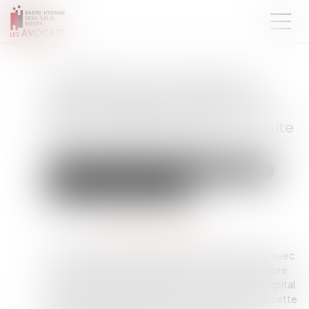
La CPAM ne peut refuser le
capital décès au partenaire de
PACS à charge au seul motif
qu’aucune demande n’a été faite
dans le délai d’un mois
Droit de la famille, des personnes et de leur patrimoine
Couples et régime matrimoniaux
Publié le :
27/05/2026
Source :
www.lemag-juridique.com
Une femme liée par un pacte civil de solidarité avec
un travailleur indépendant décédé le 8 septembre
2018 a demandé à la CPAM le versement du capital
décès le 3 septembre 2020. La caisse a refusé cette