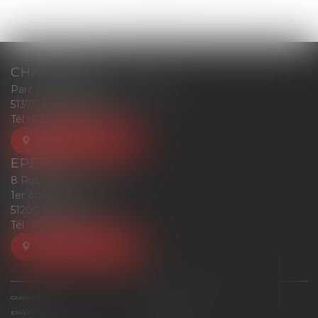
CHAMPIGNY
Parc d'affaires Reims-Champigny
51370 CHAMPIGNY
Tél :
03 26 77 52 00
NOUS LOCALISER
EPERNAY
8 Rue Eugène Mercier
1er étage
51200 EPERNAY
Tél :
03 26 77 52 00
NOUS LOCALISER
CABINET
ÉQUIPE
EXPERTISES
ACTUS