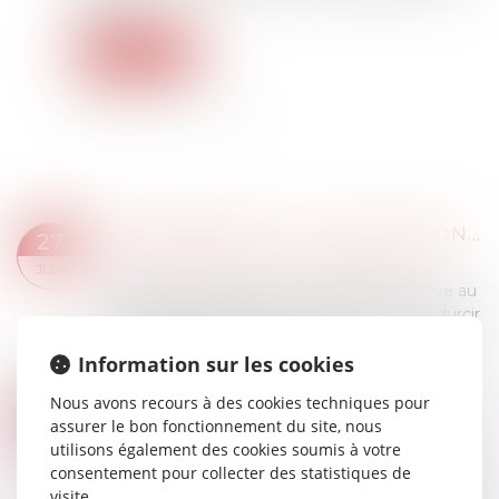
acquêts...
Lire la suite
MAPRIMERÉNOV' : LA SUSPENSION ESTIVALE NE CONCERNERA FINALEMENT PAS LES RÉNOVATIONS PAR GESTE UNIQUE DE TRAVAUX
27
Droit immobilier
/
Droit de la construction
JUIN
Depuis plusieurs années, la législation relative au
démarchage téléphonique n’a cessé de se durcir
pour faire face aux nombreux abus en la matière.
Information sur les cookies
Face à l’impuissance de ces d...
Lire la suite
Nous avons recours à des cookies techniques pour
SUIVI APPROFONDI DES RECOMMANDATIONS RELATIVES À LA CONCEPTION ET À LA MISE EN ŒUVRE DE LA RÉDUCTION DE LOYER DE SOLIDARITÉ (RLS)
24
assurer le bon fonctionnement du site, nous
Droit immobilier
/
Baux d'habitation
JUIN
utilisons également des cookies soumis à votre
La Cour des comptes publie un rapport de suivi
consentement pour collecter des statistiques de
de recommandation sur la réduction de loyer de
visite.