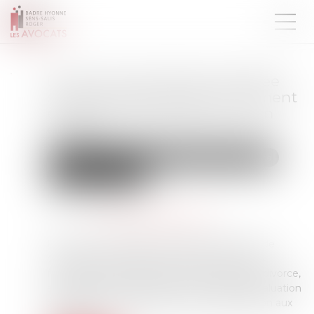
Divorce et entreprise exploitée
sous forme de société : comment
évaluer les droits sociaux d’un
époux ?
Droit de la famille, des personnes et de leur patrimoine
Divorce et séparation
Publié le :
01/07/2025
Source :
www.lemag-juridique.com
Dans un avis rendu le 21 juin dernier, la Cour de
cassation a été saisie par un juge aux affaires
familiales, dans le cadre d’une procédure de divorce,
afin de préciser l’application d’une règle d’évaluation
patrimoniale dans le régime de la participation aux