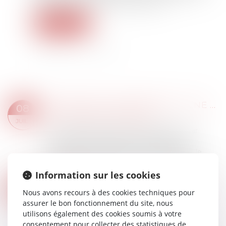
angles morts de la politique publique...
Lire la suite
CHARGES DE COPROPRIÉTÉ : UNE MISE EN DEMEURE IMPRÉCISE NE PERMET PAS D'OBTENIR L'EXIGIBILITÉ ANTICIPÉE DES SOMMES DUES
08
Droit immobilier
/
Copropriété
JUIL.
La procédure accélérée au fond prévue par
l'article 19-2 de la loi du 10 juillet 1965 est
strictement encadrée. Pour en bénéficier, le
syndicat des copropriétaires doit notammen...
Lire la suite
Information sur les cookies
FRAIS BANCAIRES LORS D’UNE SUCCESSION : SUPPRESSION DES CAS DE GRATUITÉ
02
Nous avons recours à des cookies techniques pour
Droit de la famille, des personnes et de leur
JUIL.
assurer le bon fonctionnement du site, nous
patrimoine
/
Patrimoine et succession
utilisons également des cookies soumis à votre
Des règles avaient été mises en place en
consentement pour collecter des statistiques de