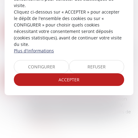
novembre 2025 concernant les frais qu’une
visite.
banque peut vous réclamer lors de la clôture du
Cliquez ci-dessous sur « ACCEPTER » pour accepter
compte d’un défunt...
le dépôt de l'ensemble des cookies ou sur «
Lire la suite
CONFIGURER » pour choisir quels cookies
COPROPRIÉTÉ : UNE MISE EN DEMEURE IMPRÉCISE BLOQUE LE RECOUVREMENT
30
nécessitant votre consentement seront déposés
Droit immobilier
/
Copropriété
(cookies statistiques), avant de continuer votre visite
JUIN
du site.
Le syndicat des copropriétaires qui souhaite
Plus d'informations
bénéficier de la procédure accélérée prévue par
l'article 19-2 de la loi du 10 juillet 1965 doit veiller à
la rédaction de la mise e...
CONFIGURER
REFUSER
Lire la suite
LE COLLATÉRAL ENGAGÉ DANS UN PACS NE PEUT PAS BÉNÉFICIER DE L’EXONÉRATION PRÉVUE PAR L’ART. 796-0-TER DU CGI : FONDEMENT ET PORTÉE DE LA JURISPRUDENCE
29
ACCEPTER
Droit de la famille, des personnes et de leur
JUIN
patrimoine
/
Couples et régime matrimoniaux
Quelques mois après avoir rendu une décision
relative à ce même régime d’exonération (V.
François Fruleux, Exonération totale de droits de
succession entre frères et sœurs (CGI,...
Lire la suite