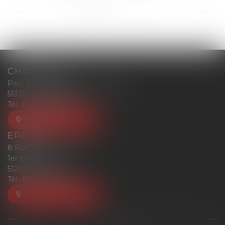
...
<<
<
1
2
3
4
5
6
7
>
>>
CHAMPIGNY
Parc d'affaires Reims-Champigny
51370 CHAMPIGNY
Tél :
03 26 77 52 00
NOUS LOCALISER
EPERNAY
8 Rue Eugène Mercier
1er étage
51200 EPERNAY
Tél :
03 26 77 52 00
NOUS LOCALISER