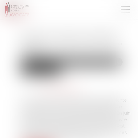
Inceste et violences sexuelles
faites aux enfants propositions
Ciivise
Droit de la famille, des personnes et de leur patrimoine
Violences familiales
Publié le :
26/06/2026
Source :
www.vie-publique.fr
En novembre 2023, la Commission indépendante
sur l'inceste et les violences sexuelles faites aux
enfants (Ciivise) formulait 82 préconisations. En juin
2026, la Ciivise a remis un bilan de mise en œuvre
aux ministres Gérald Darmanin et Stéphanie Rist.
Malgré quelques avancées, la Ciivise souligne des