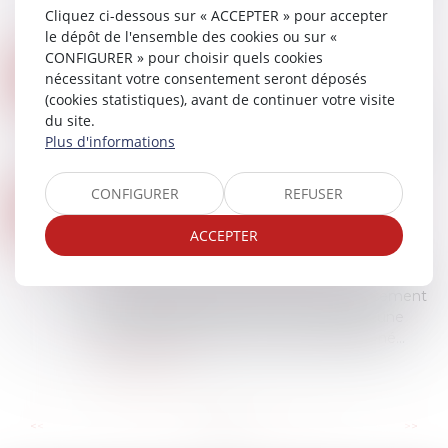
familiales, dans le cadre d’une procédure de
Cliquez ci-dessous sur « ACCEPTER » pour accepter
divorce, afin de préciser l’applic...
le dépôt de l'ensemble des cookies ou sur «
Lire la suite
CONFIGURER » pour choisir quels cookies
SUIVI APPROFONDI DES RECOMMANDATIONS RELATIVES À LA CONCEPTION ET À LA MISE EN ŒUVRE DE LA RÉDUCTION DE LOYER DE SOLIDARITÉ (RLS)
24
nécessitant votre consentement seront déposés
Droit immobilier
/
Baux d'habitation
(cookies statistiques), avant de continuer votre visite
JUIN
La Cour des comptes publie un rapport de suivi
du site.
de recommandation sur la réduction de loyer de
Plus d'informations
solidarité (RLS)...
Lire la suite
CONFIGURER
REFUSER
RÉCOMPENSE DUE À LA COMMUNAUTÉ : POINT DE DÉPART DES INTÉRÊTS EN CAS D’ALIÉNATION D’UN BIEN PROPRE
24
Droit de la famille, des personnes et de leur
ACCEPTER
JUIN
patrimoine
/
Divorce et séparation
En matière de régime de communauté, lorsque
la communauté a contribué au remboursement
d’un crédit ayant financé un bien propre, une
récompense est due. Si ce bien a été aliéné...
Lire la suite
...
...
<<
<
13
14
15
16
17
18
19
>
>>