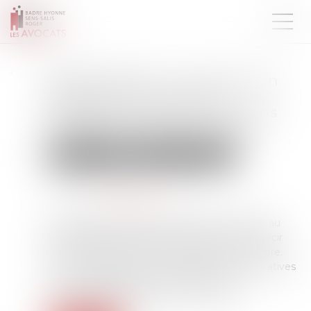
MaPrimeRénov' : la suspension
estivale ne concernera
finalement pas les rénovations
par geste unique de travaux
Droit immobilier
Droit de la construction
Publié le :
27/06/2025
Source :
www.boursier.com
Depuis plusieurs années, la législation relative au
démarchage téléphonique n’a cessé de se durcir
pour faire face aux nombreux abus en la matière.
Face à l’impuissance de ces différentes « tentatives
», une interdiction pure et simple de tout
démarchage téléphonique a été votée...