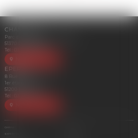
CHAMPIGNY
Parc d'affaires Reims-Champigny
51370 CHAMPIGNY
Tél :
03 26 77 52 00
NOUS LOCALISER
EPERNAY
8 Rue Eugène Mercier
1er étage
51200 EPERNAY
Tél :
03 26 77 52 00
NOUS LOCALISER
CABINET
ÉQUIPE
EXPERTISES
ACTUS