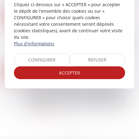
de la prescription...
Cliquez ci-dessous sur « ACCEPTER » pour accepter
Lire la suite
le dépôt de l'ensemble des cookies ou sur «
DONATION-PARTAGE OU SIMPLE DONATION ? LA COUR DE CASSATION TRANCHE SUR L’EXIGENCE DE PARTAGE EFFECTIF
22
CONFIGURER » pour choisir quels cookies
Droit de la famille, des personnes et de leur
nécessitant votre consentement seront déposés
AOÛT
patrimoine
(cookies statistiques), avant de continuer votre visite
La donation-partage, prévue à l’article 1075 du
du site.
Code civil, permet à un ascendant d’organiser de
Plus d'informations
son vivant la répartition de ses biens entre ses
héritiers présomptifs. Elle sup...
CONFIGURER
REFUSER
Lire la suite
DPE : LA LUTTE CONTRE LA FRAUDE AUX DIAGNOSTICS DE PERFORMANCE ÉNERGÉTIQUE SE RENFORCE
19
ACCEPTER
Droit immobilier
AOÛT
Encore du changement pour les entreprises en
charge de la réalisation des diagnostics de
performance énergétique (DPE), obligatoires
pour toute vente ou location de logement et...
Lire la suite
...
...
<<
<
8
9
10
11
12
13
14
>
>>