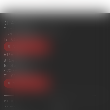
CHAMPIGNY
Parc d'affaires Reims-Champigny
51370 CHAMPIGNY
Tél :
03 26 77 52 00
NOUS LOCALISER
EPERNAY
8 Rue Eugène Mercier
1er étage
51200 EPERNAY
Tél :
03 26 77 52 00
NOUS LOCALISER
CABINET
ÉQUIPE
EXPERTISES
ACTUS