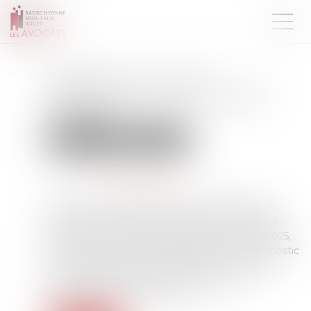
Publication du décret
d'application de la loi habitat
dégradé
Droit immobilier
Copropriété
Publié le :
27/08/2025
Source :
www.actu-juridique.fr
Le décret n° 2025-814 du 12 août 2025 relatif au
diagnostic structurel des bâtiments d’habitation
collectifs, publié au Journal officiel du 14 août 2025,
détermine les modalités de réalisation du diagnostic
structurel des bâtiments d’habitation collectifs
prévu par l’article L. 126-6-1 du Code de la
construction et de l’habitation,...