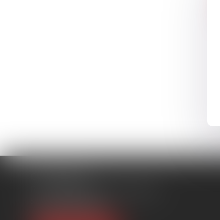
CHAMPIGNY
Parc d'affaires Reims-Champigny
51370 CHAMPIGNY
Tél :
03 26 77 52 00