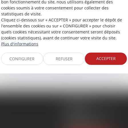
bon fonctionnement du site, nous utilisons également des
Lire la suite
cookies soumis à votre consentement pour collecter des
statistiques de visite.
Cliquez ci-dessous sur « ACCEPTER » pour accepter le dépôt de
l'ensemble des cookies ou sur « CONFIGURER » pour choisir
quels cookies nécessitant votre consentement seront déposés
(cookies statistiques), avant de continuer votre visite du site.
Plus d'informations
ACCEPTER
CONFIGURER
REFUSER
<<
<
1
2
>
>>
EPERNAY
8 Rue Eugène Mercier
1er étage
51200 EPERNAY