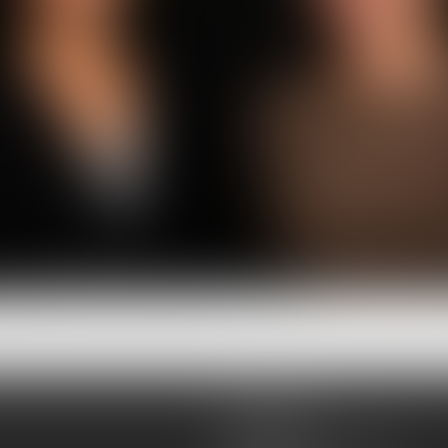
EPERNAY
ocate Collaboratrice
Avocate Collaboratr
8 Rue Eugène Mercier