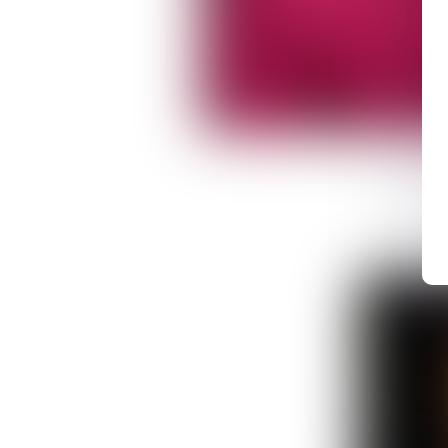
Avocate Associée
Colette
HYONNE