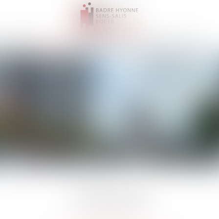
il
Cabinet
Équipe
Expertises
Actus
Honoraires
Contact
L'ÉQUIPE