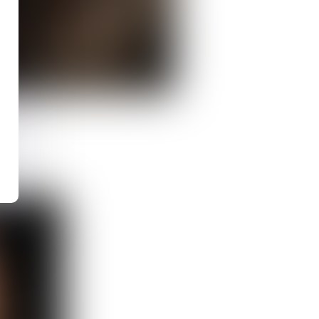
Avocat Associé
Jean
ROGER