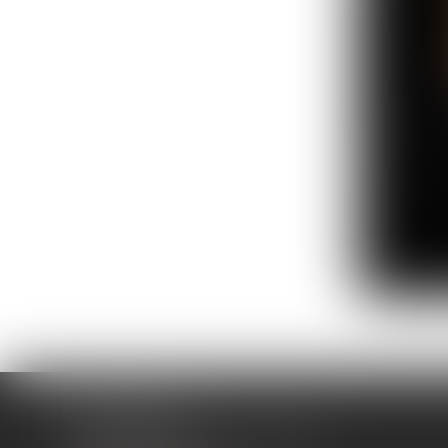
CHAMPIGNY
Av
Parc d'affaires Reims-Champigny