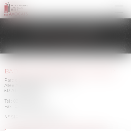
MENTIONS LÉGALES
BADRE HYONNE SENS-SALIS ROGER
Parc d'affaires Reims-Champigny,
Allee Amelin - Bat C,
51370 CHAMPIGNY
Tél : 03 26 77 52 00
Fax : 03 26 77 52 09
N° SIRET : 41902000300028